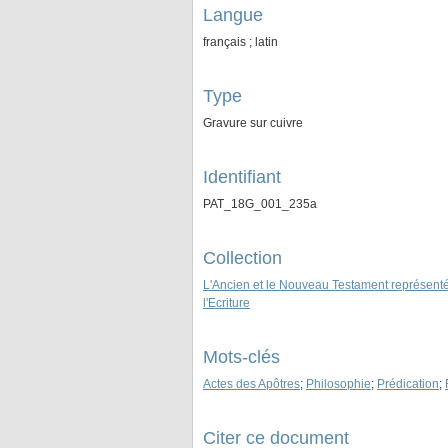
Langue
français ; latin
Type
Gravure sur cuivre
Identifiant
PAT_18G_001_235a
Collection
L'Ancien et le Nouveau Testament représenté
l'Ecriture
Mots-clés
Actes des Apôtres
;
Philosophie
;
Prédication
;
Citer ce document