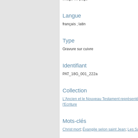
Langue
français ; latin
Type
Gravure sur cuivre
Identifiant
PAT_18G_001_222a
Collection
L'Ancien et le Nouveau Testament représenté
l'Ecriture
Mots-clés
Christ mort
;
Évangile selon saint Jean
;
Les S