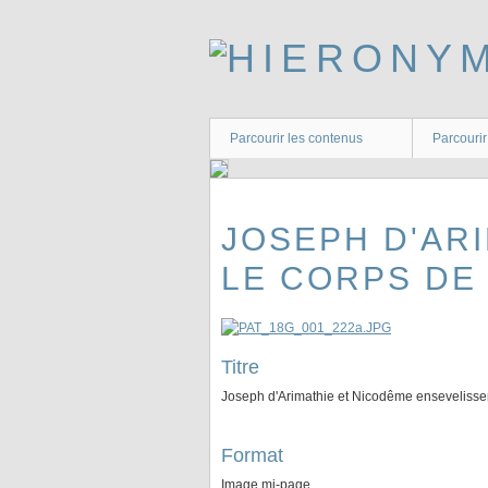
Passer
au
contenu
principal
Parcourir les contenus
Parcourir
JOSEPH D'AR
LE CORPS DE
Titre
Joseph d'Arimathie et Nicodême ensevelissen
Format
Image mi-page