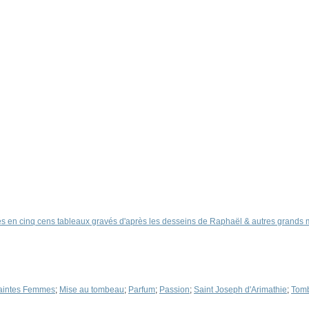
s en cinq cens tableaux gravés d'après les desseins de Raphaël & autres grands ma
aintes Femmes
;
Mise au tombeau
;
Parfum
;
Passion
;
Saint Joseph d'Arimathie
;
Tom