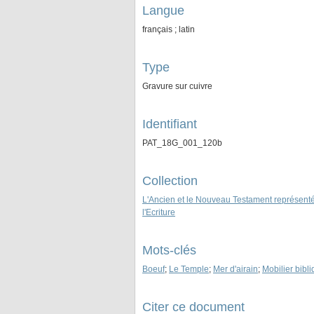
Langue
français ; latin
Type
Gravure sur cuivre
Identifiant
PAT_18G_001_120b
Collection
L'Ancien et le Nouveau Testament représenté
l'Ecriture
Mots-clés
Boeuf
;
Le Temple
;
Mer d'airain
;
Mobilier bibl
Citer ce document