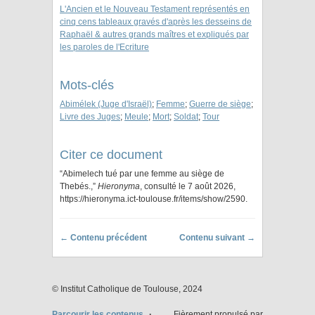
L'Ancien et le Nouveau Testament représentés en
cinq cens tableaux gravés d'après les desseins de
Raphaël & autres grands maîtres et expliqués par
les paroles de l'Ecriture
Mots-clés
Abimélek (Juge d'Israël)
;
Femme
;
Guerre de siège
;
Livre des Juges
;
Meule
;
Mort
;
Soldat
;
Tour
Citer ce document
“Abimelech tué par une femme au siège de
Thebés.,”
Hieronyma
, consulté le 7 août 2026,
https://hieronyma.ict-toulouse.fr/items/show/2590
.
← Contenu précédent
Contenu suivant →
© Institut Catholique de Toulouse, 2024
Parcourir les contenus
Fièrement propulsé par