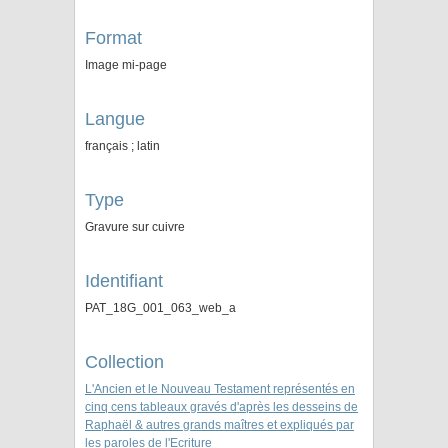
Format
Image mi-page
Langue
français ; latin
Type
Gravure sur cuivre
Identifiant
PAT_18G_001_063_web_a
Collection
L'Ancien et le Nouveau Testament représentés en
cinq cens tableaux gravés d'après les desseins de
Raphaël & autres grands maîtres et expliqués par
les paroles de l'Ecriture