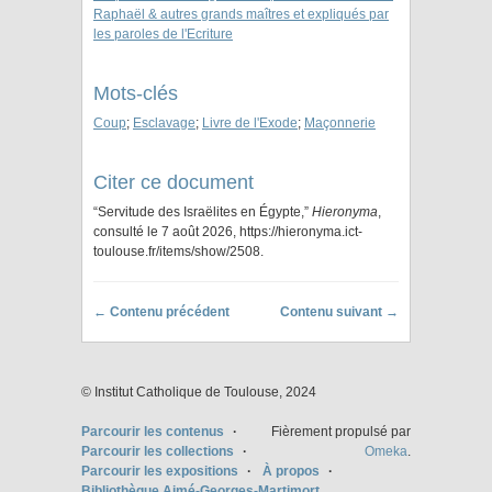
Raphaël & autres grands maîtres et expliqués par
les paroles de l'Ecriture
Mots-clés
Coup
;
Esclavage
;
Livre de l'Exode
;
Maçonnerie
Citer ce document
“Servitude des Israëlites en Égypte,”
Hieronyma
,
consulté le 7 août 2026,
https://hieronyma.ict-
toulouse.fr/items/show/2508
.
← Contenu précédent
Contenu suivant →
© Institut Catholique de Toulouse, 2024
Parcourir les contenus
Fièrement propulsé par
Parcourir les collections
Omeka
.
Parcourir les expositions
À propos
Bibliothèque Aimé-Georges-Martimort