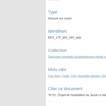
Type
Gravure sur cuivre
Identifiant
RES_17P_003_045_web
Collection
Speculum orientalis occidentalisque Indiae na
Mots-clés
Cap Horn
;
Carte
;
Chili
;
Nouvelle-Guinée
;
Océ
Citer ce document
“N°23 : [Trajet de l'expédition de Jacob Le M