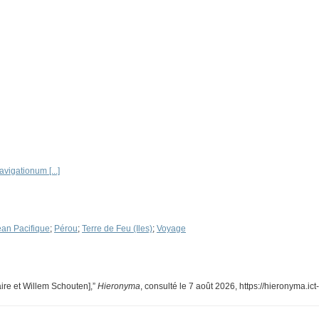
vigationum [...]
an Pacifique
;
Pérou
;
Terre de Feu (Iles)
;
Voyage
aire et Willem Schouten],”
Hieronyma
, consulté le 7 août 2026,
https://hieronyma.ic