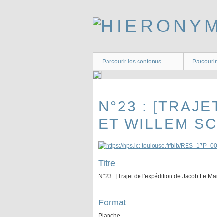
Passer
au
contenu
principal
Parcourir les contenus
Parcourir
N°23 : [TRAJ
ET WILLEM S
Titre
N°23 : [Trajet de l'expédition de Jacob Le Ma
Format
Planche