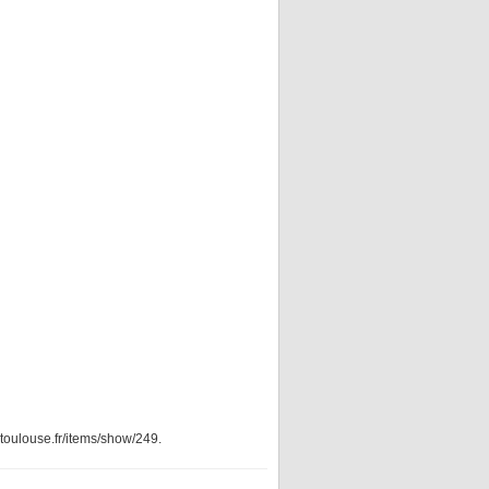
t-toulouse.fr/items/show/249
.