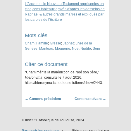
L'Ancien et le Nouveau Testament représentés en
cinq cens tableaux gravés d'après les desseins de
Raphaël & autres grands maîtres et expliqués par
les paroles de l'Ecriture
Mots-clés
Cham
;
Famille
;
Ivresse
;
Japhet
;
Livre de la
Genèse
;
Manteau
;
Moquerie
;
Noé
;
Nudité
;
Sem
Citer ce document
“Cham mérite la malédiction de Noé son père,”
Hieronyma
, consulté le 7 août 2026,
https://hieronyma.ict-toulouse.fr/items/show/2443
.
← Contenu précédent
Contenu suivant →
© Institut Catholique de Toulouse, 2024
Parcourir les contenus
Fièrement propulsé par