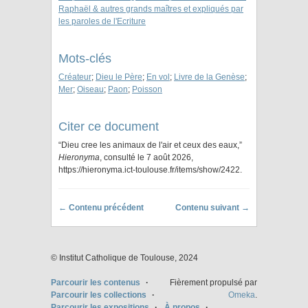
Raphaël & autres grands maîtres et expliqués par
les paroles de l'Ecriture
Mots-clés
Créateur
;
Dieu le Père
;
En vol
;
Livre de la Genèse
;
Mer
;
Oiseau
;
Paon
;
Poisson
Citer ce document
“Dieu cree les animaux de l'air et ceux des eaux,”
Hieronyma
, consulté le 7 août 2026,
https://hieronyma.ict-toulouse.fr/items/show/2422
.
← Contenu précédent
Contenu suivant →
© Institut Catholique de Toulouse, 2024
Parcourir les contenus
Fièrement propulsé par
Parcourir les collections
Omeka
.
Parcourir les expositions
À propos