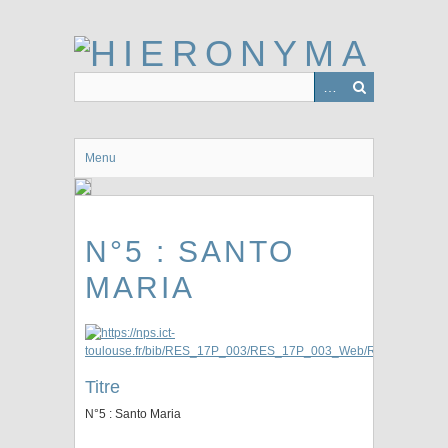
Passer
au
contenu
principal
Menu
N°5 : SANTO
MARIA
Titre
N°5 : Santo Maria