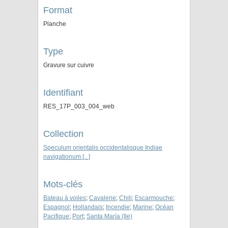
Format
Planche
Type
Gravure sur cuivre
Identifiant
RES_17P_003_004_web
Collection
Speculum orientalis occidentalisque Indiae
navigationum [...]
Mots-clés
Bateau à voiles
;
Cavalerie
;
Chili
;
Escarmouche
;
Espagnol
;
Hollandais
;
Incendie
;
Marine
;
Océan
Pacifique
;
Port
;
Santa María (Ile)