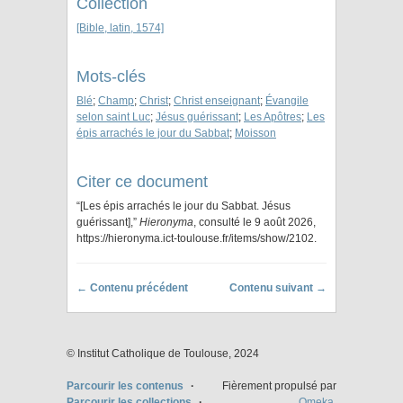
Collection
[Bible, latin, 1574]
Mots-clés
Blé
;
Champ
;
Christ
;
Christ enseignant
;
Évangile
selon saint Luc
;
Jésus guérissant
;
Les Apôtres
;
Les
épis arrachés le jour du Sabbat
;
Moisson
Citer ce document
“[Les épis arrachés le jour du Sabbat. Jésus
guérissant],”
Hieronyma
, consulté le 9 août 2026,
https://hieronyma.ict-toulouse.fr/items/show/2102
.
← Contenu précédent
Contenu suivant →
© Institut Catholique de Toulouse, 2024
Parcourir les contenus
Fièrement propulsé par
Parcourir les collections
Omeka
.