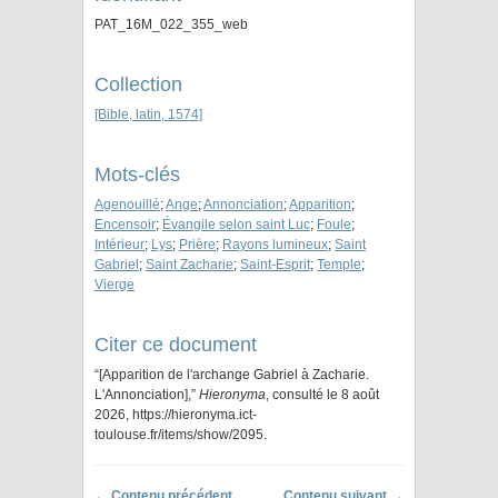
PAT_16M_022_355_web
Collection
[Bible, latin, 1574]
Mots-clés
Agenouillé
;
Ange
;
Annonciation
;
Apparition
;
Encensoir
;
Évangile selon saint Luc
;
Foule
;
Intérieur
;
Lys
;
Prière
;
Rayons lumineux
;
Saint
Gabriel
;
Saint Zacharie
;
Saint-Esprit
;
Temple
;
Vierge
Citer ce document
“[Apparition de l'archange Gabriel à Zacharie.
L'Annonciation],”
Hieronyma
, consulté le 8 août
2026,
https://hieronyma.ict-
toulouse.fr/items/show/2095
.
← Contenu précédent
Contenu suivant →