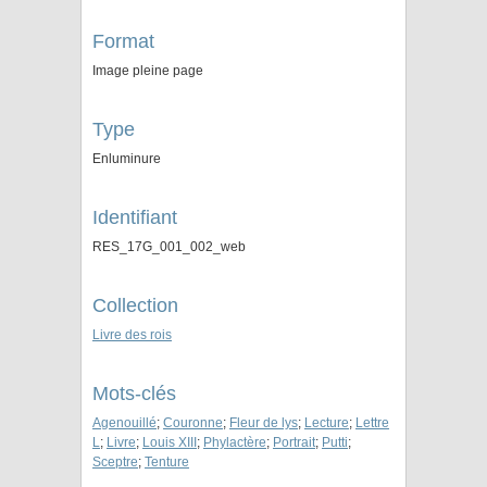
Format
Image pleine page
Type
Enluminure
Identifiant
RES_17G_001_002_web
Collection
Livre des rois
Mots-clés
Agenouillé
;
Couronne
;
Fleur de lys
;
Lecture
;
Lettre
L
;
Livre
;
Louis XIII
;
Phylactère
;
Portrait
;
Putti
;
Sceptre
;
Tenture