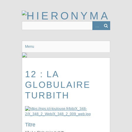
Passer
au
contenu
principal
Menu
12 : LA
GLOBULAIRE
TURBITH
Titre