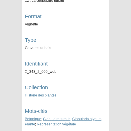
12 : La Globulaire turbith
Format
Vignette
Type
Gravure sur bois
Identifiant
X_348_2_009_web
Collection
Histoire des plantes
Mots-clés
Botanique
;
Globulaire turbith
;
Globularia alypum
;
Plante
;
Représentation végétale