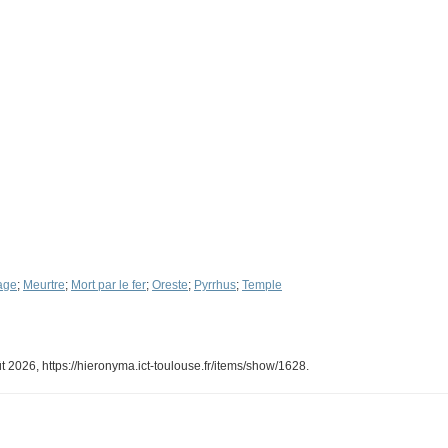
age
;
Meurtre
;
Mort par le fer
;
Oreste
;
Pyrrhus
;
Temple
ût 2026,
https://hieronyma.ict-toulouse.fr/items/show/1628
.