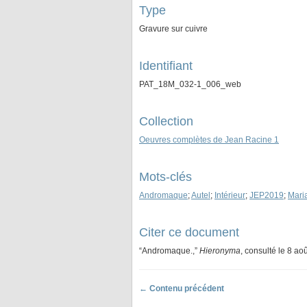
Type
Gravure sur cuivre
Identifiant
PAT_18M_032-1_006_web
Collection
Oeuvres complètes de Jean Racine 1
Mots-clés
Andromaque
;
Autel
;
Intérieur
;
JEP2019
;
Mari
Citer ce document
“Andromaque.,”
Hieronyma
, consulté le 8 ao
← Contenu précédent