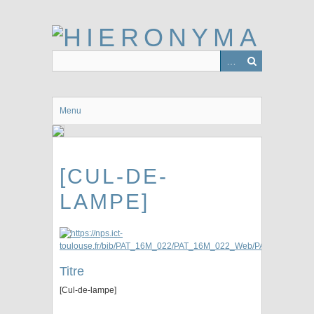
Passer
au
contenu
principal
Menu
[CUL-DE-
LAMPE]
Titre
[Cul-de-lampe]