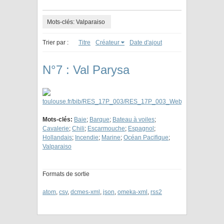
Mots-clés: Valparaiso
Trier par :
Titre
Créateur
Date d'ajout
N°7 : Val Parysa
Mots-clés:
Baie
;
Barque
;
Bateau à voiles
;
Cavalerie
;
Chili
;
Escarmouche
;
Espagnol
;
Hollandais
;
Incendie
;
Marine
;
Océan Pacifique
;
Valparaiso
Formats de sortie
atom
,
csv
,
dcmes-xml
,
json
,
omeka-xml
,
rss2