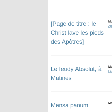
Mo
[Page de titre : le
Ap
Christ lave les pieds
des Apôtres]
Mo
Le Ieudy Absolut, à
Le
Matines
Mo
Mensa panum