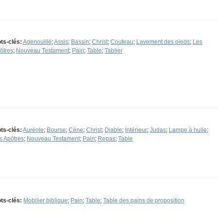
ts-clés:
Agenouillé
;
Assis
;
Bassin
;
Christ
;
Couteau
;
Lavement des pieds
;
Les
ôtres
;
Nouveau Testament
;
Pain
;
Table
;
Tablier
ts-clés:
Auréole
;
Bourse
;
Cène
;
Christ
;
Diable
;
Intérieur
;
Judas
;
Lampe à huile
;
s Apôtres
;
Nouveau Testament
;
Pain
;
Repas
;
Table
ts-clés:
Mobilier biblique
;
Pain
;
Table
;
Table des pains de proposition