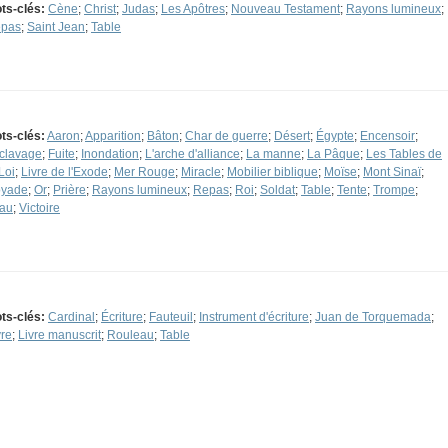
ts-clés:
Cène
;
Christ
;
Judas
;
Les Apôtres
;
Nouveau Testament
;
Rayons lumineux
;
pas
;
Saint Jean
;
Table
ts-clés:
Aaron
;
Apparition
;
Bâton
;
Char de guerre
;
Désert
;
Égypte
;
Encensoir
;
clavage
;
Fuite
;
Inondation
;
L'arche d'alliance
;
La manne
;
La Pâque
;
Les Tables de
Loi
;
Livre de l'Exode
;
Mer Rouge
;
Miracle
;
Mobilier biblique
;
Moïse
;
Mont Sinaï
;
yade
;
Or
;
Prière
;
Rayons lumineux
;
Repas
;
Roi
;
Soldat
;
Table
;
Tente
;
Trompe
;
au
;
Victoire
ts-clés:
Cardinal
;
Écriture
;
Fauteuil
;
Instrument d'écriture
;
Juan de Torquemada
;
vre
;
Livre manuscrit
;
Rouleau
;
Table