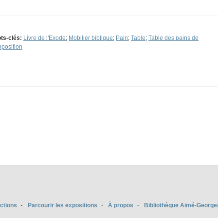
ts-clés:
Livre de l'Exode
;
Mobilier biblique
;
Pain
;
Table
;
Table des pains de
oposition
ections
Parcourir les expositions
À propos
Bibliothèque Aimé-George