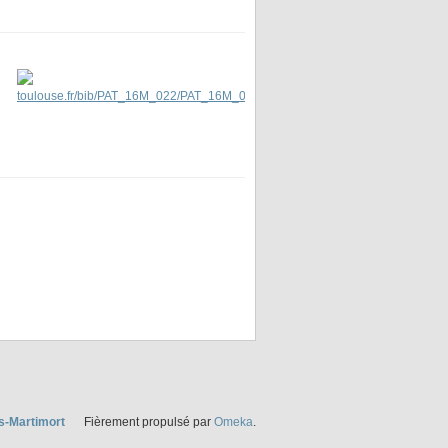
s-Martimort
Fièrement propulsé par
Omeka
.