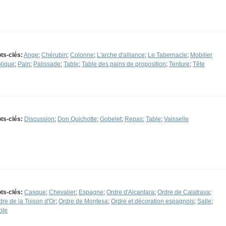
ts-clés:
Ange
;
Chérubin
;
Colonne
;
L'arche d'alliance
;
Le Tabernacle
;
Mobilier
blique
;
Pain
;
Palissade
;
Table
;
Table des pains de proposition
;
Tenture
;
Tête
ts-clés:
Discussion
;
Don Quichotte
;
Gobelet
;
Repas
;
Table
;
Vaisselle
ts-clés:
Casque
;
Chevalier
;
Espagne
;
Ordre d'Alcantara
;
Ordre de Calatrava
;
dre de la Toison d'Or
;
Ordre de Montesa
;
Ordre et décoration espagnols
;
Salle
;
ble