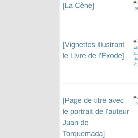
Mo
[La Cène]
Re
Mo
[Vignettes illustrant
Es
la 
le Livre de l'Exode]
No
Ve
Mo
[Page de titre avec
Li
le portrait de l'auteur
Juan de
Torquemada]