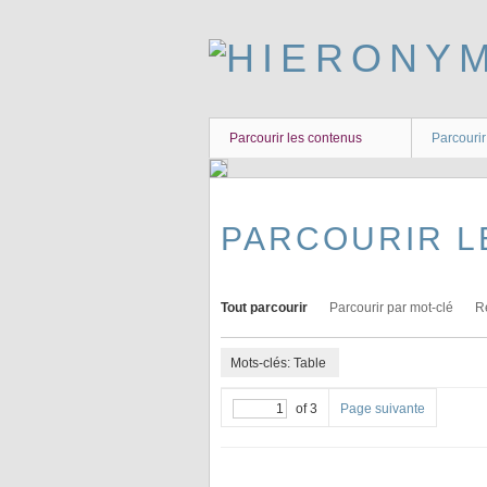
Passer
au
contenu
principal
Parcourir les contenus
Parcourir
PARCOURIR L
Tout parcourir
Parcourir par mot-clé
R
Mots-clés: Table
of 3
Page suivante