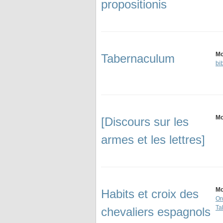
propositionis
Mo
Tabernaculum
bi
Mo
[Discours sur les
armes et les lettres]
Mo
Habits et croix des
Or
Ta
chevaliers espagnols