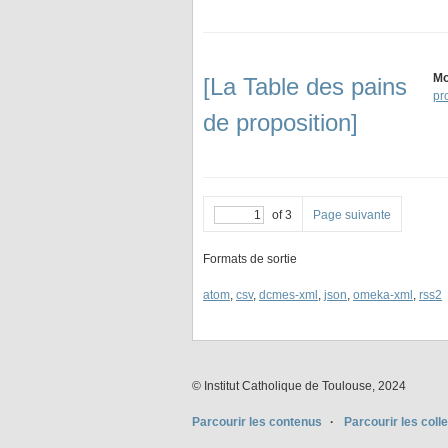
Mo
[La Table des pains
pr
de proposition]
of 3
Page suivante
Formats de sortie
atom
,
csv
,
dcmes-xml
,
json
,
omeka-xml
,
rss2
© Institut Catholique de Toulouse, 2024
Parcourir les contenus
Parcourir les coll