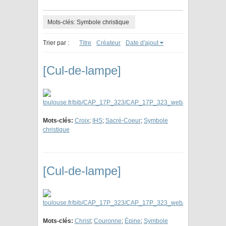
Mots-clés: Symbole christique
Trier par :
Titre
Créateur
Date d'ajout
[Cul-de-lampe]
Mots-clés:
Croix
;
IHS
;
Sacré-Coeur
;
Symbole
christique
[Cul-de-lampe]
Mots-clés:
Christ
;
Couronne
;
Épine
;
Symbole