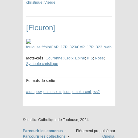
christique
;
Vierge
[Fleuron]
Mots-clés:
Couronne
;
Croix
;
Épine
;
IHS
;
Rose
;
Symbole christique
Formats de sortie
atom
,
csv
,
dcmes-xml
,
json
,
omeka-xml
,
rss2
© Institut Catholique de Toulouse, 2024
Parcourir les contenus
Fièrement propulsé par
Parcourir les collections
Omeka
.