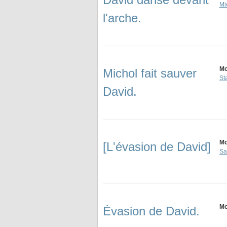
Mi
l'arche.
Mo
Michol fait sauver
St
David.
Mo
[L'évasion de David]
Sa
Mo
Évasion de David.