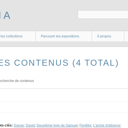
 les collections
Parcourir les expositions
À propos
ES CONTENUS (4 TOTAL)
echerche de contenus
ts-clés:
Danse
;
David
;
Deuxième livre de Samuel
;
Fenêtre
;
L'arche d'alliance
;