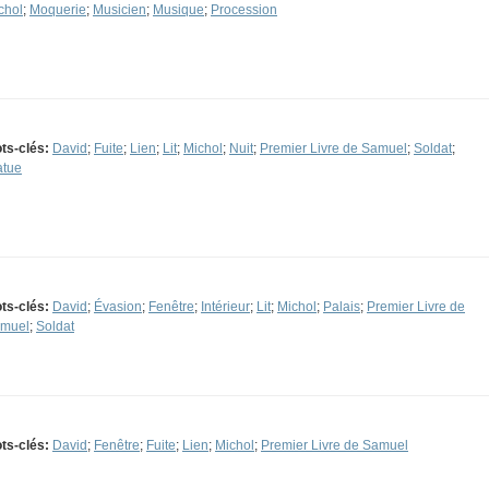
chol
;
Moquerie
;
Musicien
;
Musique
;
Procession
ts-clés:
David
;
Fuite
;
Lien
;
Lit
;
Michol
;
Nuit
;
Premier Livre de Samuel
;
Soldat
;
atue
ts-clés:
David
;
Évasion
;
Fenêtre
;
Intérieur
;
Lit
;
Michol
;
Palais
;
Premier Livre de
muel
;
Soldat
ts-clés:
David
;
Fenêtre
;
Fuite
;
Lien
;
Michol
;
Premier Livre de Samuel