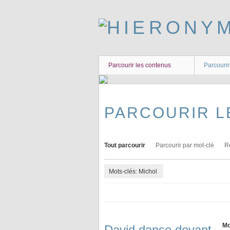
Passer
au
contenu
principal
Parcourir les contenus
Parcourir
PARCOURIR L
Tout parcourir
Parcourir par mot-clé
R
Mots-clés: Michol
Mo
David danse devant