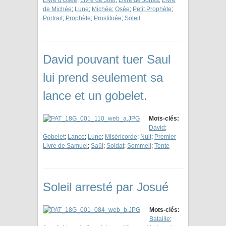
Livre d'Osée
;
Livre de Joël
;
Livre de Jonas
;
Livre
de Michée
;
Lune
;
Michée
;
Osée
;
Petit Prophète
;
Portrait
;
Prophète
;
Prostituée
;
Soleil
David pouvant tuer Saul
lui prend seulement sa
lance et un gobelet.
Mots-clés:
David
;
Gobelet
;
Lance
;
Lune
;
Miséricorde
;
Nuit
;
Premier
Livre de Samuel
;
Saül
;
Soldat
;
Sommeil
;
Tente
Soleil arresté par Josué
Mots-clés:
Bataille
;