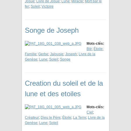
Josué
;
Livre de Josué
;
Lune
;
Miracle
;
Mort par le
fer
;
Soleil
;
Victoire
Songe de Joseph
Mots-clés:
Blé
;
Étoile
;
Famille
;
Gerbe
;
Jalousie
;
Joseph
;
Livre de la
Genèse
;
Lune
;
Soleil
;
Songe
Creation du soleil et de la
lune et des etoiles
Mots-clés:
Ciel
;
Créateur
;
Dieu le Père
;
Étoile
;
La Terre
;
Livre de la
Genèse
;
Lune
;
Soleil