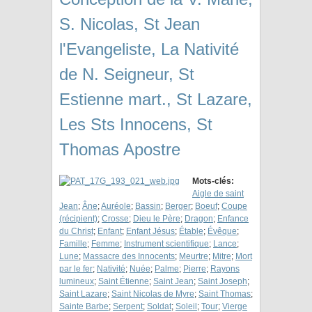
S. Nicolas, St Jean
l'Evangeliste, La Nativité
de N. Seigneur, St
Estienne mart., St Lazare,
Les Sts Innocens, St
Thomas Apostre
Mots-clés:
Aigle de saint
Jean
;
Âne
;
Auréole
;
Bassin
;
Berger
;
Boeuf
;
Coupe
(récipient)
;
Crosse
;
Dieu le Père
;
Dragon
;
Enfance
du Christ
;
Enfant
;
Enfant Jésus
;
Étable
;
Évêque
;
Famille
;
Femme
;
Instrument scientifique
;
Lance
;
Lune
;
Massacre des Innocents
;
Meurtre
;
Mitre
;
Mort
par le fer
;
Nativité
;
Nuée
;
Palme
;
Pierre
;
Rayons
lumineux
;
Saint Étienne
;
Saint Jean
;
Saint Joseph
;
Saint Lazare
;
Saint Nicolas de Myre
;
Saint Thomas
;
Sainte Barbe
;
Serpent
;
Soldat
;
Soleil
;
Tour
;
Vierge