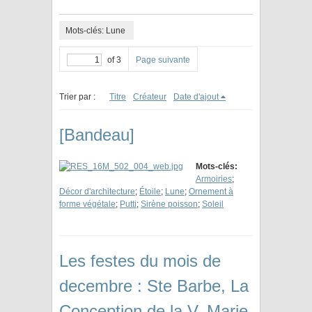
Mots-clés: Lune
of 3
Page suivante
Trier par :
Titre
Créateur
Date d'ajout
[Bandeau]
Mots-clés:
Armoiries
;
Décor d'architecture
;
Étoile
;
Lune
;
Ornement à
forme végétale
;
Putti
;
Sirène poisson
;
Soleil
Les festes du mois de
decembre : Ste Barbe, La
Conception de la V. Marie,