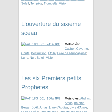
Soleil
;
Tempête
;
Trompette
;
Vision
L'ouverture du sixieme
sceau
Mots-clés:
Cacher
;
Caverne
;
Chute
;
Destruction
;
Étoile
;
Livre de l'Apocalypse
;
Lune
;
Nuit
;
Soleil
;
Vision
Les six Premiers petits
Prophetes
Mots-clés:
Abdias
;
Amos
;
Baleine
;
Berger
;
Joël
;
Jonas
;
Livre d'Abdias
;
Livre d'Amos
;