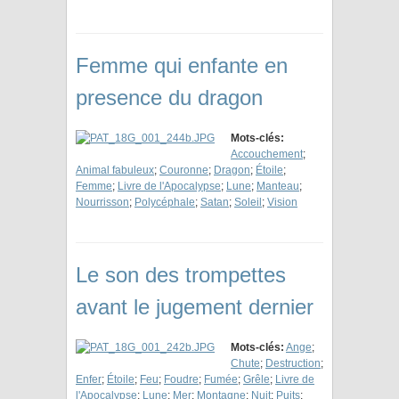
Femme qui enfante en
presence du dragon
Mots-clés:
Accouchement
;
Animal fabuleux
;
Couronne
;
Dragon
;
Étoile
;
Femme
;
Livre de l'Apocalypse
;
Lune
;
Manteau
;
Nourrisson
;
Polycéphale
;
Satan
;
Soleil
;
Vision
Le son des trompettes
avant le jugement dernier
Mots-clés:
Ange
;
Chute
;
Destruction
;
Enfer
;
Étoile
;
Feu
;
Foudre
;
Fumée
;
Grêle
;
Livre de
l'Apocalypse
;
Lune
;
Mer
;
Montagne
;
Nuit
;
Puits
;