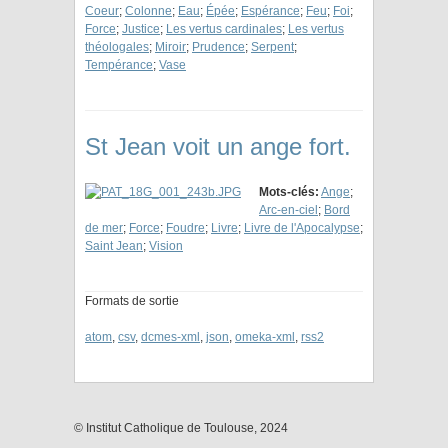
Coeur
;
Colonne
;
Eau
;
Épée
;
Espérance
;
Feu
;
Foi
;
Force
;
Justice
;
Les vertus cardinales
;
Les vertus
théologales
;
Miroir
;
Prudence
;
Serpent
;
Tempérance
;
Vase
St Jean voit un ange fort.
Mots-clés:
Ange
;
Arc-en-ciel
;
Bord
de mer
;
Force
;
Foudre
;
Livre
;
Livre de l'Apocalypse
;
Saint Jean
;
Vision
Formats de sortie
atom
,
csv
,
dcmes-xml
,
json
,
omeka-xml
,
rss2
© Institut Catholique de Toulouse, 2024