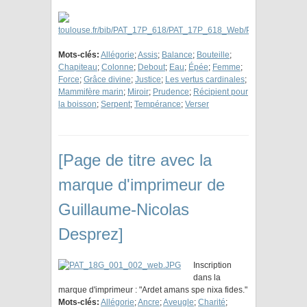
Mots-clés:
Allégorie
;
Assis
;
Balance
;
Bouteille
;
Chapiteau
;
Colonne
;
Debout
;
Eau
;
Épée
;
Femme
;
Force
;
Grâce divine
;
Justice
;
Les vertus cardinales
;
Mammifère marin
;
Miroir
;
Prudence
;
Récipient pour
la boisson
;
Serpent
;
Tempérance
;
Verser
[Page de titre avec la
marque d'imprimeur de
Guillaume-Nicolas
Desprez]
Inscription
dans la
marque d'imprimeur : "Ardet amans spe nixa fides."
Mots-clés:
Allégorie
;
Ancre
;
Aveugle
;
Charité
;