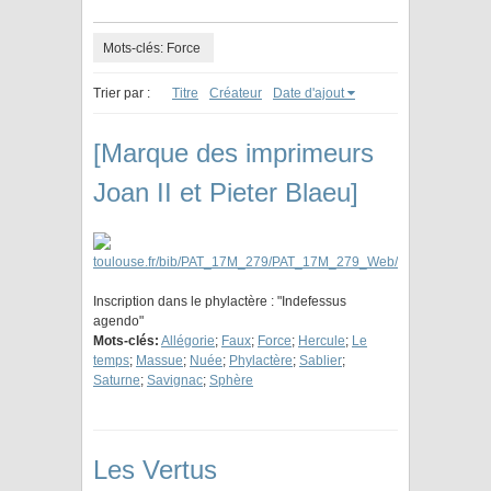
Mots-clés: Force
Trier par :
Titre
Créateur
Date d'ajout
[Marque des imprimeurs
Joan II et Pieter Blaeu]
Inscription dans le phylactère : "Indefessus
agendo"
Mots-clés:
Allégorie
;
Faux
;
Force
;
Hercule
;
Le
temps
;
Massue
;
Nuée
;
Phylactère
;
Sablier
;
Saturne
;
Savignac
;
Sphère
Les Vertus