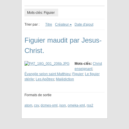
Mots-clés: Figuier
Trier par :
Titre
Créateur
Date d'ajout
Figuier maudit par Jesus-
Christ.
Mots-clés:
Christ
enseignant
;
Évangile selon saint Matthieu
;
Figuier
;
Le figuier
stérile
;
Les Apôtres
;
Malédiction
Formats de sortie
atom
,
csv
,
dcmes-xml
,
json
,
omeka-xml
,
rss2