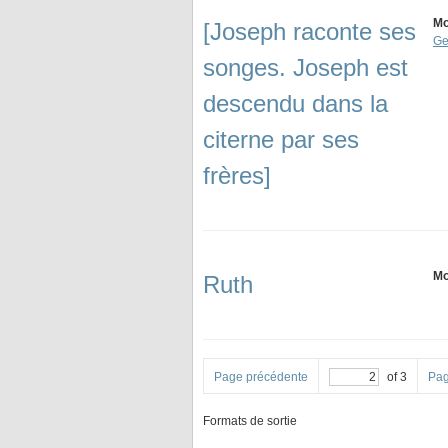
Mo
[Joseph raconte ses
Ge
songes. Joseph est
descendu dans la
citerne par ses
frères]
Mo
Ruth
Page précédente
of 3
Pag
Formats de sortie