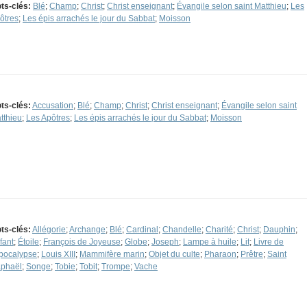
ts-clés:
Blé
;
Champ
;
Christ
;
Christ enseignant
;
Évangile selon saint Matthieu
;
Les
ôtres
;
Les épis arrachés le jour du Sabbat
;
Moisson
ts-clés:
Accusation
;
Blé
;
Champ
;
Christ
;
Christ enseignant
;
Évangile selon saint
tthieu
;
Les Apôtres
;
Les épis arrachés le jour du Sabbat
;
Moisson
ts-clés:
Allégorie
;
Archange
;
Blé
;
Cardinal
;
Chandelle
;
Charité
;
Christ
;
Dauphin
;
fant
;
Étoile
;
François de Joyeuse
;
Globe
;
Joseph
;
Lampe à huile
;
Lit
;
Livre de
Apocalypse
;
Louis XIII
;
Mammifère marin
;
Objet du culte
;
Pharaon
;
Prêtre
;
Saint
phaël
;
Songe
;
Tobie
;
Tobit
;
Trompe
;
Vache