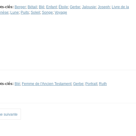
ts-clés:
Berger
;
Bétail
;
Blé
;
Enfant
;
Étoile
;
Gerbe
;
Jalousie
;
Joseph
;
Livre de la
nèse
;
Lune
;
Puits
;
Soleil
;
Songe
;
Voyage
ts-clés:
Blé
;
Femme de l'Ancien Testament
;
Gerbe
;
Portrait
;
Ruth
e suivante