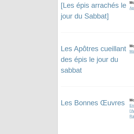
Mo
[Les épis arrachés le
Ap
jour du Sabbat]
Mo
Les Apôtres cueillant
Ma
des épis le jour du
sabbat
Mo
Les Bonnes Œuvres
En
l'
Ra