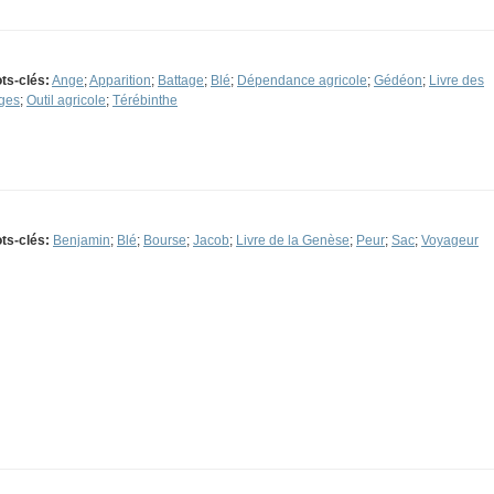
ts-clés:
Ange
;
Apparition
;
Battage
;
Blé
;
Dépendance agricole
;
Gédéon
;
Livre des
ges
;
Outil agricole
;
Térébinthe
ts-clés:
Benjamin
;
Blé
;
Bourse
;
Jacob
;
Livre de la Genèse
;
Peur
;
Sac
;
Voyageur