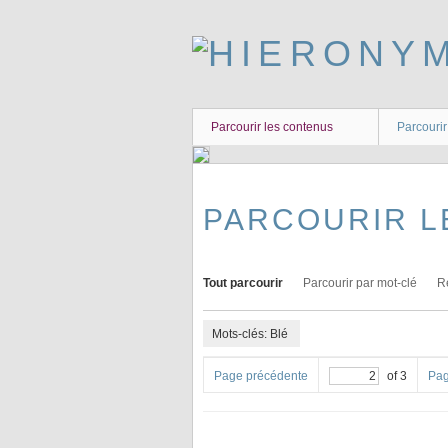
Passer
au
contenu
principal
Parcourir les contenus
Parcourir
PARCOURIR L
Tout parcourir
Parcourir par mot-clé
R
Mots-clés: Blé
Page précédente
of 3
Pag