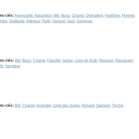
ts-clés:
Agenouillé
;
Apparition
;
Blé
;
Booz
;
Champ
;
Divination
;
Fantôme
;
Femme
;
umée
;
Gratitude
;
Intérieur
;
Ruth
;
Samuel
;
Saül
;
Savignac
ts-clés:
Blé
;
Booz
;
Champ
;
Faucille
;
Gerbe
;
Livre de Ruth
;
Moisson
;
Ramasser
;
th
;
Serviteur
ts-clés:
Blé
;
Champ
;
Incendie
;
Livre des Juges
;
Renard
;
Samson
;
Torche