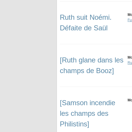
Mo
Ruth suit Noémi.
F
Défaite de Saül
Mo
[Ruth glane dans les
Ru
champs de Booz]
Mo
[Samson incendie
les champs des
Philistins]