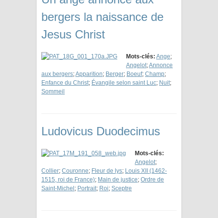
bergers la naissance de
Jesus Christ
Mots-clés:
Ange
;
Angelot
;
Annonce
aux bergers
;
Apparition
;
Berger
;
Boeuf
;
Champ
;
Enfance du Christ
;
Évangile selon saint Luc
;
Nuit
;
Sommeil
Ludovicus Duodecimus
Mots-clés:
Angelot
;
Collier
;
Couronne
;
Fleur de lys
;
Louis XII (1462-
1515, roi de France)
;
Main de justice
;
Ordre de
Saint-Michel
;
Portrait
;
Roi
;
Sceptre