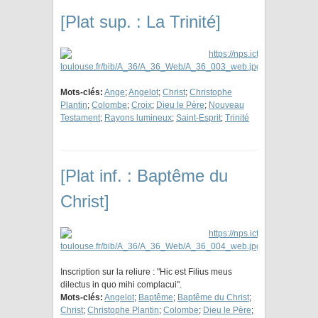
[Plat sup. : La Trinité]
Mots-clés:
Ange
;
Angelot
;
Christ
;
Christophe
Plantin
;
Colombe
;
Croix
;
Dieu le Père
;
Nouveau
Testament
;
Rayons lumineux
;
Saint-Esprit
;
Trinité
[Plat inf. : Baptême du
Christ]
Inscription sur la reliure : "Hic est Filius meus
dilectus in quo mihi complacui".
Mots-clés:
Angelot
;
Baptême
;
Baptême du Christ
;
Christ
;
Christophe Plantin
;
Colombe
;
Dieu le Père
;