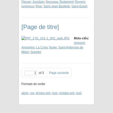
Fleuve
;
Jourdain
;
Nouveau Testament
;
Rayons
lumineux
;
Rive
;
Saint Jean Baptiste
;
Saint-Esprit
[Page de titre]
Mots-clés:
Angelot
;
Armoiries
;
La Croix
;
Nuée
;
Saint Ambroise de
Milan
;
Sceptre
of 3
Page suivante
Formats de sortie
atom
,
csv
,
dcmes-xml
,
json
,
omeka-xml
,
rss2