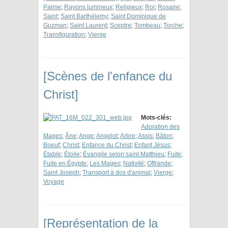
Palme
;
Rayons lumineux
;
Religieux
;
Roi
;
Rosaire
;
Saint
;
Saint Barthélemy
;
Saint Dominique de
Guzman
;
Saint Laurent
;
Sceptre
;
Tombeau
;
Torche
;
Transfiguration
;
Vierge
[Scènes de l'enfance du
Christ]
Mots-clés:
Adoration des
Mages
;
Âne
;
Ange
;
Angelot
;
Arbre
;
Assis
;
Bâton
;
Boeuf
;
Christ
;
Enfance du Christ
;
Enfant Jésus
;
Étable
;
Étoile
;
Évangile selon saint Matthieu
;
Fuite
;
Fuite en Égypte
;
Les Mages
;
Nativité
;
Offrande
;
Saint Joseph
;
Transport à dos d'animal
;
Vierge
;
Voyage
[Représentation de la