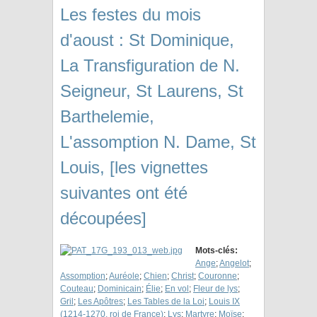
Les festes du mois
d'aoust : St Dominique,
La Transfiguration de N.
Seigneur, St Laurens, St
Barthelemie,
L'assomption N. Dame, St
Louis, [les vignettes
suivantes ont été
découpées]
Mots-clés:
Ange
;
Angelot
;
Assomption
;
Auréole
;
Chien
;
Christ
;
Couronne
;
Couteau
;
Dominicain
;
Élie
;
En vol
;
Fleur de lys
;
Gril
;
Les Apôtres
;
Les Tables de la Loi
;
Louis IX
(1214-1270, roi de France)
;
Lys
;
Martyre
;
Moïse
;