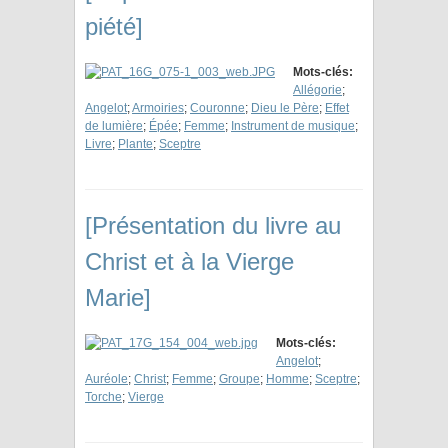
piété]
Mots-clés:
Allégorie
;
Angelot
;
Armoiries
;
Couronne
;
Dieu le Père
;
Effet
de lumière
;
Épée
;
Femme
;
Instrument de musique
;
Livre
;
Plante
;
Sceptre
[Présentation du livre au
Christ et à la Vierge
Marie]
Mots-clés:
Angelot
;
Auréole
;
Christ
;
Femme
;
Groupe
;
Homme
;
Sceptre
;
Torche
;
Vierge