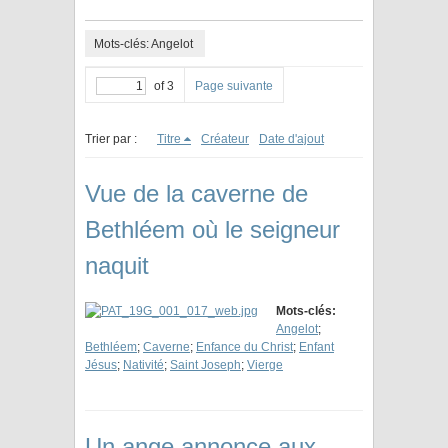
Mots-clés: Angelot
of 3
Page suivante
Trier par :
Titre
Créateur
Date d'ajout
Vue de la caverne de
Bethléem où le seigneur
naquit
Mots-clés:
Angelot
;
Bethléem
;
Caverne
;
Enfance du Christ
;
Enfant
Jésus
;
Nativité
;
Saint Joseph
;
Vierge
Un ange annonce aux